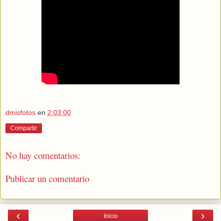
dmisfotos
en
2:03:00
Compartir
No hay comentarios:
Publicar un comentario
‹
›
Inicio