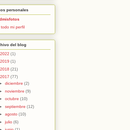
tos personales
dmisfotos
 todo mi perfil
hivo del blog
2022
(1)
2019
(1)
2018
(21)
2017
(77)
►
diciembre
(2)
►
noviembre
(9)
►
octubre
(10)
►
septiembre
(12)
►
agosto
(10)
►
julio
(6)
►
junio
(1)