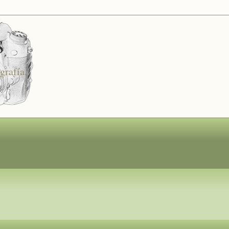
s
grafía.