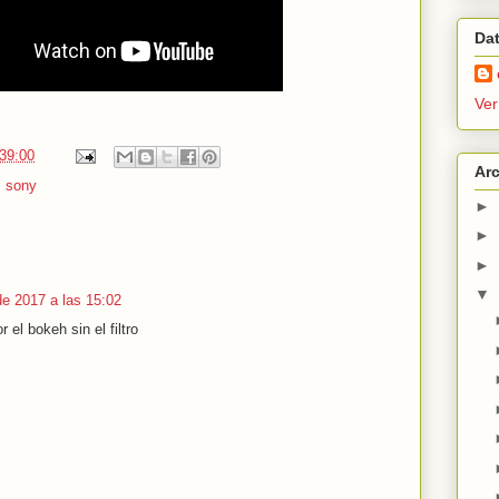
Da
Ver
:39:00
Arc
,
sony
►
►
►
▼
 de 2017 a las 15:02
 el bokeh sin el filtro