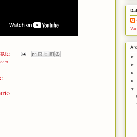
Da
Ver
Arc
:00:00
►
acro
►
►
s:
►
▼
ario