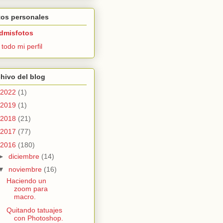
tos personales
dmisfotos
 todo mi perfil
hivo del blog
2022
(1)
2019
(1)
2018
(21)
2017
(77)
2016
(180)
►
diciembre
(14)
▼
noviembre
(16)
Haciendo un
zoom para
macro.
Quitando tatuajes
con Photoshop.