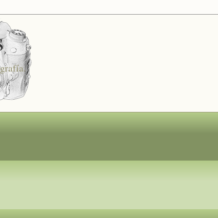
s
grafía.